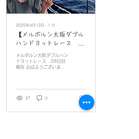
2025年4月13日
∙
1
分
【メルボルン大阪ダブル
ハンドヨットレース
DAY28
メルボルン大阪ダブルハン
ドヨットレース 28日目
報告 おはようございます
☀ グアム島が見えるとこ
ろまで来ました。 今日も
いい風が続くことを期待！
前半戦は少ししんどかった
けれど、ここからは目一杯
37
0
セーリングを楽しみます！
よい１日をお過ごしくださ
いね♪