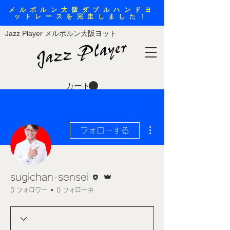
メルボルン大阪ダブルハンドヨ
ットレースを完走しました！
Jazz Player メルボルン大阪ヨット
カート
その他
フォローする
執筆者
管理者
sugichan-sensei
0 フォロワー
0 フォロー中