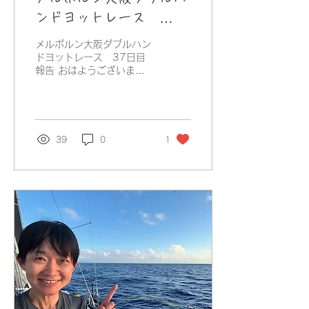
ンドヨットレース
DAY37】
メルボルン大阪ダブルハン
ドヨットレース 37日目
報告 おはようございます♪
昨日は黒潮を堪能して久し
ぶりの日本の海、日本のに
おいを感じました。 そし
て、時計の時間がオースト
ラリア時間から突然に日本
39
0
1
時間に変わっていて、ちょ
っとハプニングも もうフ
ィニッシュが近いので、そ
の準備をしつつ、よい風を
受けてJAZZは快走していま
す。 着いたら、たこ焼き&
シャンパーニュを楽しみた
い！ たこ焼きを20個ぐら
い爆食いしながら、片手に
シャンパーニュ それがで
きる時間に入港したいもの
です。 がんばります！