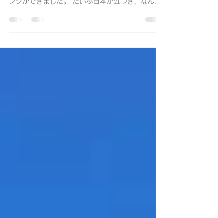
Yacht Race DAY29
メルボルン大阪ダブルハンドヨットレース 29日
目報告 こんばんは。今日も１日、爽やかなセーリ
ングができました。 だいぶ日本が近づき、なんと
なく懐かしい空や空気を感じます 海水温度も冷た
くなってきました。 いつも海水でシャワーや洗濯
をしていますが、今日は少し贅沢に、真水シャワ
ーも浴びました。やっぱりスッキリ度が違う！ 身
も心も整えて、日本まで集中して頑張りたいと思
います！ 今夜も２時間交代でがんばります！ おや
すみなさい