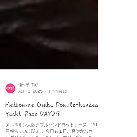
佳代子 中野
Apr 15, 2025
1 min read
Melbourne Osaka Double-handed